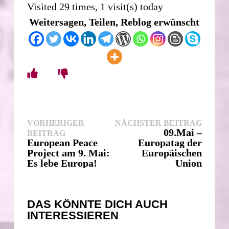
Visited 29 times, 1 visit(s) today
Weitersagen, Teilen, Reblog erwünscht
Beitragsnavigation
Nächst
VORHERIGER
NÄCHSTER BEITRAG
Vorheriger
Beitra
09.Mai –
BEITRAG
Beitrag:
European Peace
Europatag der
Project am 9. Mai:
Europäischen
Es lebe Europa!
Union
DAS KÖNNTE DICH AUCH
INTERESSIEREN