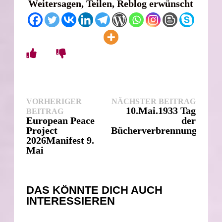
Weitersagen, Teilen, Reblog erwünscht
Beitragsnavigation
Nächst
VORHERIGER
NÄCHSTER BEITRAG
Vorheriger
Beitra
10.Mai.1933 Tag
BEITRAG
Beitrag:
European Peace
der
Project
Bücherverbrennung
2026Manifest 9.
Mai
DAS KÖNNTE DICH AUCH
INTERESSIEREN