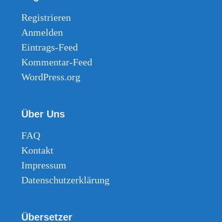
19. Endloses Wachstum - Huwi-Musik/Heidenreich
Registrieren
Anmelden
20. Regenbogenlied - Huwi-Musik/Heidenreich
Eintrags-Feed
21. Zum Mensch sein wir geboren - Huwi-Musik/Heidenreich
Kommentar-Feed
22. Erschaffen für den Garten Eden - Huwi-Musik/Heidenreich
WordPress.org
23. Grün, ja grün - Huwi-Musik/Heidenreich
Über Uns
24. Heimatland der Wohlstandsegoisten - Huwi-Musik/Heidenreich
FAQ
25. Lob des Staates - der Staat hat immer recht - Huwi-Musik/Fürnberg/Heidenreich
Kontakt
26. Plötzlich ist Krieg - Huwi-Musik/Heidenreich
Impressum
27. Wacht auf, ihr Menschen dieser Erde - die neue Internationale - Huwi-Musik/Internationale/Heidenreich
Datenschutzerklärung
28. Auferstanden aus ... - Huwi-Musik/Fallersleben/Eissler/Heidenreich
Übersetzer
29. Ehrlich, Intellegent und Staatsgläubig - Huwi-Musik/Heidenreich