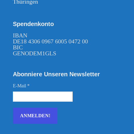
Thüringen
41. Lumpenlied - Huwi-Musik / Mühsam
42. Sich fügen heißt Lügen - Huwi-Musik / Mühsam
Spendenkonto
43. Wucherers Alptraum - Huwi-Musik / Mühsam
IBAN
DE18 4306 0967 6005 0472 00
BIC
GENODEM1GLS
Abonniere Unseren Newsletter
E-Mail
*