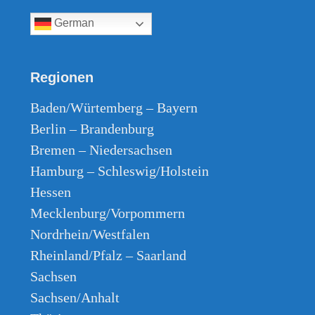
30. Nazis-Enkel - Huwi-Musik/Heidenreich
German
31. Wo man singt, .... - Huwi-Musik/Heidenreich
Regionen
32. Sei ungehorsam - Huwi-Musik/Heidenreich
Baden/Würtemberg – Bayern
33. SOS - Berlin ohne Strom - Huwi-Musik/Heidenreich
Berlin – Brandenburg
34. Soldatenlied - Huwi-Musik/Mühsam/Heidenreich
Bremen – Niedersachsen
35. Soldaten sind Mörder - Huwi-Musik/Heidenreich
Hamburg – Schleswig/Holstein
Hessen
36. Hammer oder Amboss - Huwi-Musik / Heidenreich
Mecklenburg/Vorpommern
37. Keiner gewinnt - Huwi-Musik / Heidenreich
Nordrhein/Westfalen
38. Es kommt der Tag - Huwi-Musik / Brecht
Rheinland/Pfalz – Saarland
Sachsen
39. Freiheit in Ketten - Huwi-Musik / Mühsam
Sachsen/Anhalt
40. Freiheit mahnt es aus den Grüften - Huwi-Musik / Mühsam