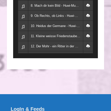
8. Mach dir kein Bild - Huwi-Musik/Heidenreich
9. Ob Rechts, ob Links - Huwi-Musik/Heidenreich
10. Heidus der Germane - Huwi-Musik/Heidenreich
11. Kleine weisse Friedenstaube - lange Version - Huwi-Musik/Schirmer/Heidenreich
12. Der Mohr - ein Ritter in der Römer Sold - Huwi-Musik/Heidenreich
13. Liebe mit Freiheit sich vereint - Huwi-Musik/Heidenreich
14. 5000 Jahre gehen zur Neige - Huwi-Musik/Heidenreich
15. Der vergessene Schatz - Ein Lied für Deutschland - tomTok/TomasKlünner
16. Der Gute sein - ein Gutmenschenlied - Huwi-Musik/Heidenreich
17. Des Mammon geschrei - Huwi-Musik/Brecht/Heidenreich
18. Die Gedanken sind frei - new - Huwi-Musik/Volkslied-Fallersleben/Heidenreich
LogIn & Feeds