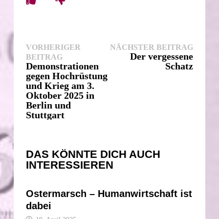
Beitragsnavigation
Nächst
VORHERIGER
NÄCHSTER BEITRAG
Vorheriger
Beitra
Der vergessene
BEITRAG
Beitrag:
Demonstrationen
Schatz
gegen Hochrüstung
und Krieg am 3.
Oktober 2025 in
Berlin und
Stuttgart
DAS KÖNNTE DICH AUCH
INTERESSIEREN
Ostermarsch – Humanwirtschaft ist
dabei