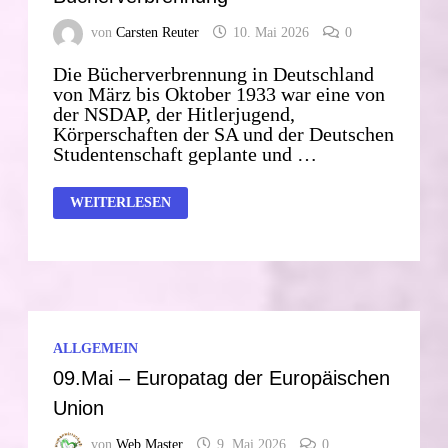
von
Carsten Reuter
10. Mai 2026
0
Die Bücherverbrennung in Deutschland
von März bis Oktober 1933 war eine von
der NSDAP, der Hitlerjugend,
Körperschaften der SA und der Deutschen
Studentenschaft geplante und …
10.MAI.1933
WEITERLESEN
TAG
DER
BÜCHERVERBRENNUNG
ALLGEMEIN
09.Mai – Europatag der Europäischen
Union
von
Web Master
9. Mai 2026
0