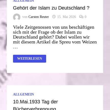
ALLGEMEIN
Gehört der Islam zu Deutschland ?
von
Carsten Reuter
15. Mai 2026
0
Viele Zeitgenossen von uns beschäftigen
sich mit der Frage ob der Islam zu
Deutschland gehört? Dabei wollen wir
mit diesem Artikel die Spreu vom Weizen
…
GEHÖRT
WEITERLESEN
DER
ISLAM
ZU
DEUTSCHLAND
?
ALLGEMEIN
10.Mai.1933 Tag der
Bücherverbrennung