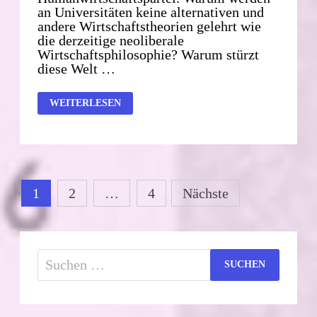
an Universitäten keine alternativen und
andere Wirtschaftstheorien gelehrt wie
die derzeitige neoliberale
Wirtschaftsphilosophie? Warum stürzt
diese Welt …
EINE
WEITERLESEN
WELT
IN
HARMONIE.
Seitennummerierung
1
2
…
4
Nächste
der
Beiträge
Suchen
nach: