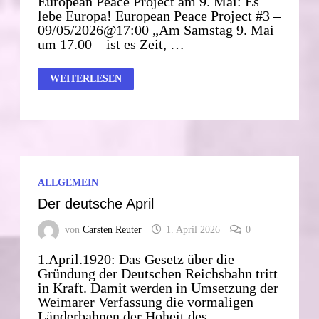
European Peace Project am 9. Mai: Es
lebe Europa! European Peace Project #3 –
09/05/2026@17:00 „Am Samstag 9. Mai
um 17.00 – ist es Zeit, …
EUROPEAN
WEITERLESEN
PEACE
PROJECT
AM
9.
MAI:
ES
LEBE
EUROPA!
ALLGEMEIN
Der deutsche April
von
Carsten Reuter
1. April 2026
0
1.April.1920: Das Gesetz über die
Gründung der Deutschen Reichsbahn tritt
in Kraft. Damit werden in Umsetzung der
Weimarer Verfassung die vormaligen
Länderbahnen der Hoheit des …