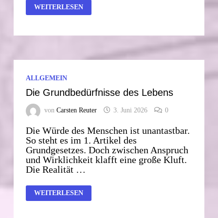
REPRODUKTION!!!
WEITERLESEN
DER
„FAULE“
BUDENZAUBER
AUS
DER
FAMILIENPOLITISCHEN
MOTTENKISTE
ALLGEMEIN
Die Grundbedürfnisse des Lebens
von
Carsten Reuter
3. Juni 2026
0
Die Würde des Menschen ist unantastbar.
So steht es im 1. Artikel des
Grundgesetzes. Doch zwischen Anspruch
und Wirklichkeit klafft eine große Kluft.
Die Realität …
DIE
WEITERLESEN
GRUNDBEDÜRFNISSE
DES
LEBENS