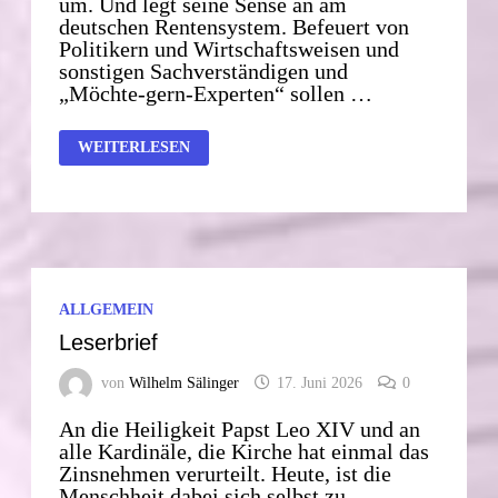
um. Und legt seine Sense an am
deutschen Rentensystem. Befeuert von
Politikern und Wirtschaftsweisen und
sonstigen Sachverständigen und
„Möchte-gern-Experten“ sollen …
AUSVERKAUF
WEITERLESEN
DER
RENTE
–
WIR
SCHUFTEN
UNS
INS
GRAB
ALLGEMEIN
Leserbrief
von
Wilhelm Sälinger
17. Juni 2026
0
An die Heiligkeit Papst Leo XIV und an
alle Kardinäle, die Kirche hat einmal das
Zinsnehmen verurteilt. Heute, ist die
Menschheit dabei sich selbst zu …