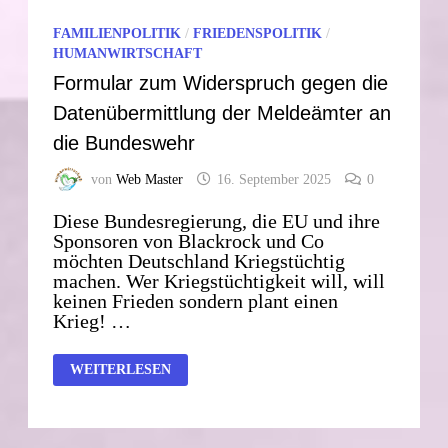
FAMILIENPOLITIK
/
FRIEDENSPOLITIK
/
HUMANWIRTSCHAFT
Formular zum Widerspruch gegen die
Datenübermittlung der Meldeämter an
die Bundeswehr
von
Web Master
16. September 2025
0
Diese Bundesregierung, die EU und ihre
Sponsoren von Blackrock und Co
möchten Deutschland Kriegstüchtig
machen. Wer Kriegstüchtigkeit will, will
keinen Frieden sondern plant einen
Krieg! …
FORMULAR
WEITERLESEN
ZUM
WIDERSPRUCH
GEGEN
DIE
DATENÜBERMITTLUNG
DER