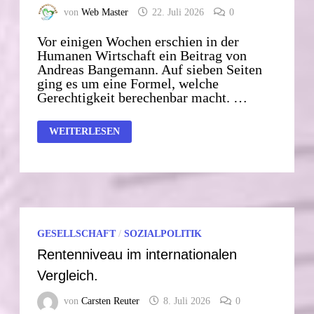
von
Web Master
22. Juli 2026
0
Vor einigen Wochen erschien in der
Humanen Wirtschaft ein Beitrag von
Andreas Bangemann. Auf sieben Seiten
ging es um eine Formel, welche
Gerechtigkeit berechenbar macht. …
DIE
WEITERLESEN
FORMEL
DER
GERECHTIGKEIT
GESELLSCHAFT
/
SOZIALPOLITIK
Rentenniveau im internationalen
Vergleich.
von
Carsten Reuter
8. Juli 2026
0