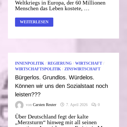
Weltkriegs in Europa, der 60 Millionen
Menschen das Leben kostete, …
EUROPEAN
WEITERLESEN
PEACE
PROJECT
2026MANIFEST
9.
MAI
INNENPOLITIK
/
REGIERUNG
/
WIRTSCHAFT
/
WIRTSCHAFTSPOLITIK
/
ZINSWIRTSCHAFT
Bürgerlos. Grundlos. Würdelos.
Können wir uns den Sozialstaat noch
leisten???
von
Carsten Reuter
7. April 2026
0
Über Deutschland fegt der kalte
„Merzsturm“ hinweg mit all seinen