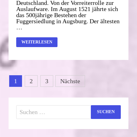
Deutschland. Von der Vorreiterrolle zur
Auslaufware. Im August 1521 jährte sich
das 500jährige Bestehen der
Fuggersiedlung in Augsburg. Der ältesten
…
1521
WEITERLESEN
BIS
2021
Seitennummerierung
1
2
3
Nächste
der
Beiträge
Suchen
nach: