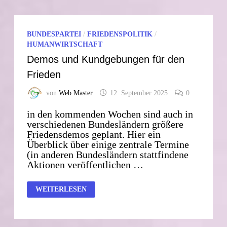
MELDEÄMTER
AN
DIE
BUNDESWEHR
BUNDESPARTEI
/
FRIEDENSPOLITIK
/
HUMANWIRTSCHAFT
Demos und Kundgebungen für den
Frieden
von
Web Master
12. September 2025
0
in den kommenden Wochen sind auch in
verschiedenen Bundesländern größere
Friedensdemos geplant. Hier ein
Überblick über einige zentrale Termine
(in anderen Bundesländern stattfindene
Aktionen veröffentlichen …
DEMOS
WEITERLESEN
UND
KUNDGEBUNGEN
FÜR
DEN
FRIEDEN