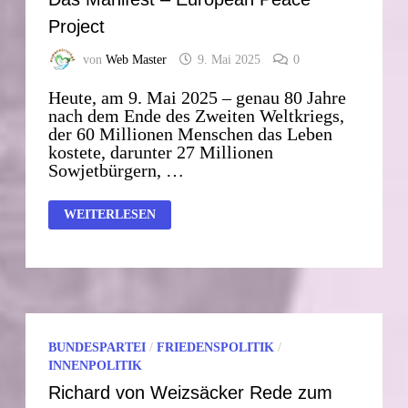
Project
von
Web Master
9. Mai 2025
0
Heute, am 9. Mai 2025 – genau 80 Jahre
nach dem Ende des Zweiten Weltkriegs,
der 60 Millionen Menschen das Leben
kostete, darunter 27 Millionen
Sowjetbürgern, …
DAS
WEITERLESEN
MANIFEST
–
EUROPEAN
PEACE
PROJECT
BUNDESPARTEI
/
FRIEDENSPOLITIK
/
INNENPOLITIK
Richard von Weizsäcker Rede zum