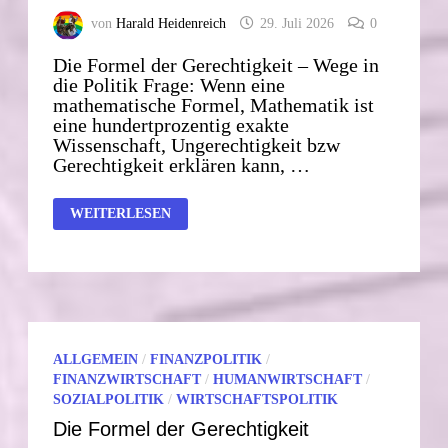
von
Harald Heidenreich
29. Juli 2026
0
Die Formel der Gerechtigkeit – Wege in
die Politik Frage: Wenn eine
mathematische Formel, Mathematik ist
eine hundertprozentig exakte
Wissenschaft, Ungerechtigkeit bzw
Gerechtigkeit erklären kann, …
INTERVIEW
WEITERLESEN
MIT
EINER
KI
—
C
−
W
=
(R
−
ALLGEMEIN
/
FINANZPOLITIK
/
G)
·
FINANZWIRTSCHAFT
/
HUMANWIRTSCHAFT
/
K
SOZIALPOLITIK
/
WIRTSCHAFTSPOLITIK
Die Formel der Gerechtigkeit