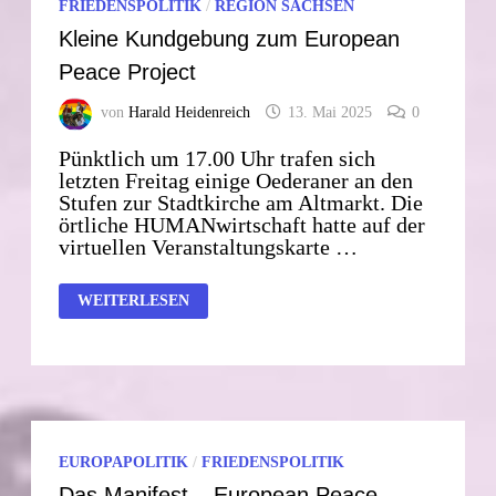
FRIEDENSPOLITIK
/
REGION SACHSEN
Kleine Kundgebung zum European
Peace Project
von
Harald Heidenreich
13. Mai 2025
0
Pünktlich um 17.00 Uhr trafen sich
letzten Freitag einige Oederaner an den
Stufen zur Stadtkirche am Altmarkt. Die
örtliche HUMANwirtschaft hatte auf der
virtuellen Veranstaltungskarte …
KLEINE
WEITERLESEN
KUNDGEBUNG
ZUM
EUROPEAN
PEACE
PROJECT
EUROPAPOLITIK
/
FRIEDENSPOLITIK
Das Manifest – European Peace