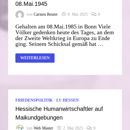
08.Mai.1945
von
Carsten Reuter
8. Mai 2025
0
Gehalten am 08.Mai.1985 in Bonn Viele
Völker gedenken heute des Tages, an dem
der Zweite Weltkrieg in Europa zu Ende
ging. Seinem Schicksal gemäß hat …
RICHARD
WEITERLESEN
VON
WEIZSÄCKER
REDE
ZUM
08.MAI.1945
FRIEDENSPOLITIK
/
LV HESSEN
Hessische Humanwirtschaftler auf
Maikundgebungen
von
Web Master
2. Mai 2025
0