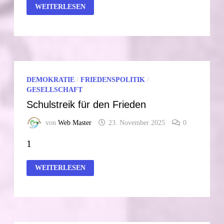
HUWI
WEITERLESEN
–
RADIO
DEMOKRATIE
/
FRIEDENSPOLITIK
/
GESELLSCHAFT
Schulstreik für den Frieden
von
Web Master
23. November 2025
0
1
SCHULSTREIK
WEITERLESEN
FÜR
DEN
FRIEDEN