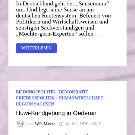
In Deutschland geht der „Sensemann“
um. Und legt seine Sense an am
deutschen Rentensystem. Befeuert von
Politikern und Wirtschaftsweisen und
sonstigen Sachverständigen und
„Möchte-gern-Experten“ sollen …
AUSVERKAUF
WEITERLESEN
DER
RENTE
–
WIR
SCHUFTEN
UNS
INS
GRAB
BILDUNGSPOLITIK
/
DEMOKRATIE
/
FRIEDENSPOLITIK
/
HUMANWIRTSCHAFT
/
REGION SACHSEN
Huwi-Kundgebung in Oederan
von
Web Master
14. Mai 2026
0