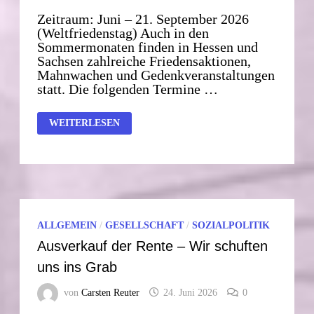
Zeitraum: Juni – 21. September 2026
(Weltfriedenstag) Auch in den
Sommermonaten finden in Hessen und
Sachsen zahlreiche Friedensaktionen,
Mahnwachen und Gedenkveranstaltungen
statt. Die folgenden Termine …
FRIEDENSVERANSTALTUNGEN
WEITERLESEN
SOMMER
2026
–
HESSEN
&
SACHSEN
ALLGEMEIN
/
GESELLSCHAFT
/
SOZIALPOLITIK
Ausverkauf der Rente – Wir schuften
uns ins Grab
von
Carsten Reuter
24. Juni 2026
0