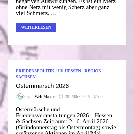
negativen Auswirkungen. Es ist ein Merz
ohne Nerz mit wenig Scherz aber ganz
viel Schmerz. …
BÜRGERLOS.
WEITERLESEN
GRUNDLOS.
WÜRDELOS.
KÖNNEN
WIR
UNS
DEN
SOZIALSTAAT
NOCH
LEISTEN???
FRIEDENSPOLITIK
/
LV HESSEN
/
REGION
SACHSEN
Osternmarsch 2026
von
Web Master
28. März 2026
0
Ostermärsche und
Friedensveranstaltungen 2026 – Hessen
& Sachsen Zeitraum: 2.–6. April 2026
(Gründonnerstag bis Ostermontag) sowie
ergänzende Aktionen im April/Mai.