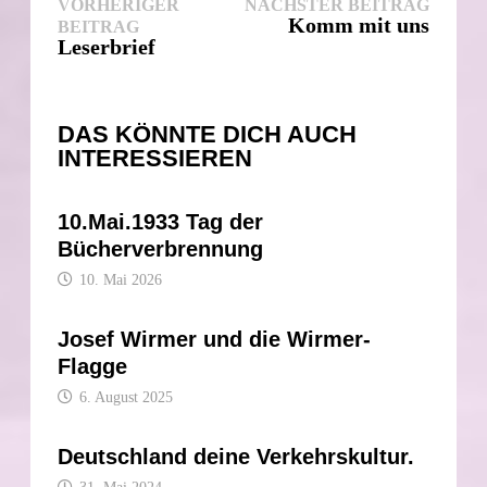
Beitragsnavigation
Nächst
VORHERIGER
NÄCHSTER BEITRAG
Vorheriger
Beitra
Komm mit uns
BEITRAG
Beitrag:
Leserbrief
DAS KÖNNTE DICH AUCH
INTERESSIEREN
10.Mai.1933 Tag der
Bücherverbrennung
10. Mai 2026
Josef Wirmer und die Wirmer-
Flagge
6. August 2025
Deutschland deine Verkehrskultur.