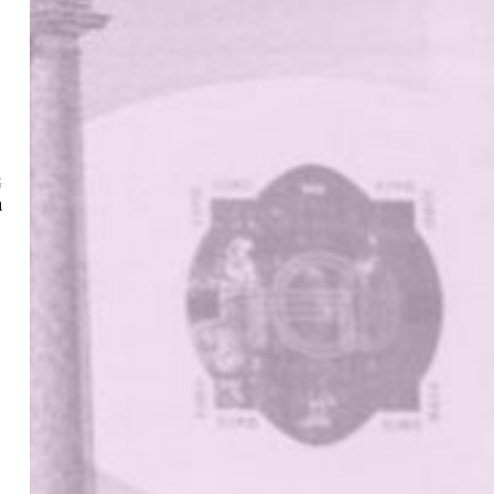
Nächster
G
Beitrag:
n