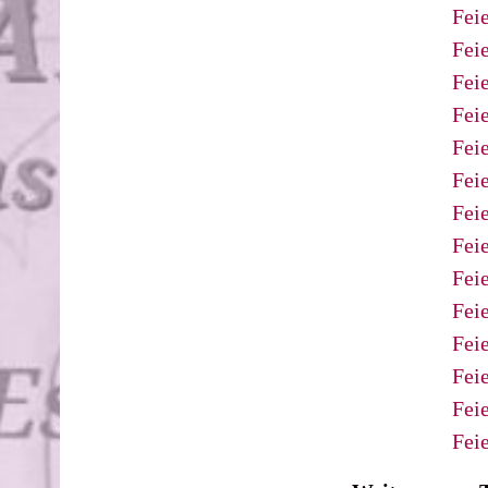
Fei
Fei
Feie
Fei
Fei
Feie
Feie
Fei
Fei
Fei
Fei
Fei
Fei
Fei