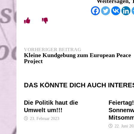
Weitersagen, 
Beitragsnavigation
Vorheriger
VORHERIGER BEITRAG
Beitrag:
Kleine Kundgebung zum European Peace
Project
DAS KÖNNTE DICH AUCH INTERE
Die Politik haut die
Feiertag!
Umwelt um!!!
Sonnenw
Mitsomm
23. Februar 2023
22. Juni 2