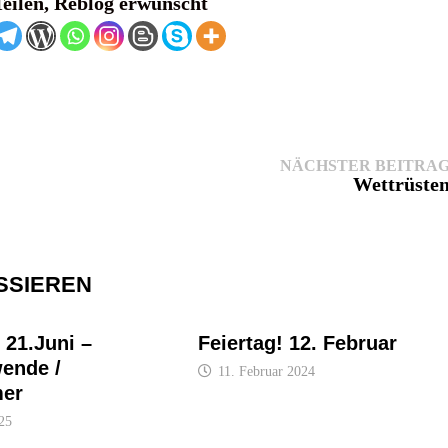
Teilen, Reblog erwünscht
NÄCHSTER BEITRA
Wettrüste
SSIEREN
 21.Juni –
Feiertag! 12. Februar
ende /
11. Februar 2024
er
025